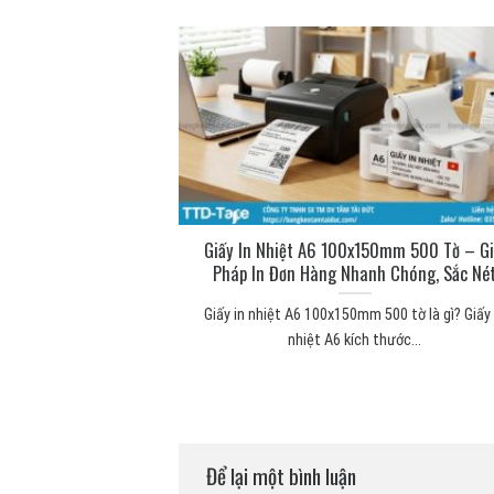
ng để làm gì? Công
Giấy In Nhiệt A6 100x150mm 500 Tờ – Gi
 thực tế
Pháp In Đơn Hàng Nhanh Chóng, Sắc Né
 mút xốp Băng keo 2
Giấy in nhiệt A6 100x150mm 500 tờ là gì? Giấy 
...
nhiệt A6 kích thước...
Để lại một bình luận