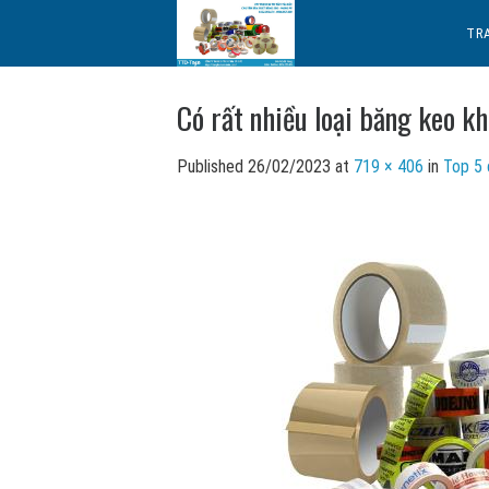
Skip
TR
to
content
Có rất nhiều loại băng keo k
Published
26/02/2023
at
719 × 406
in
Top 5 