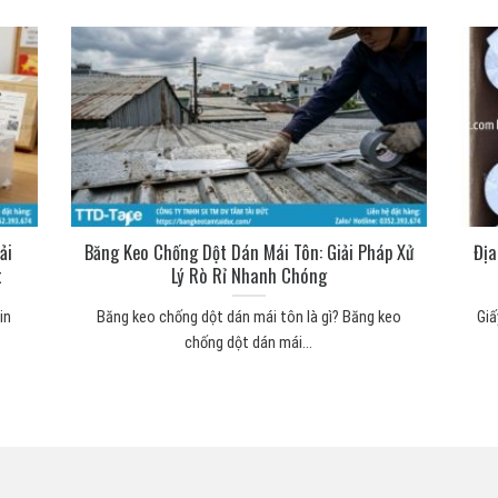
ải
Băng Keo Chống Dột Dán Mái Tôn: Giải Pháp Xử
Địa
t
Lý Rò Rỉ Nhanh Chóng
in
Băng keo chống dột dán mái tôn là gì? Băng keo
Giấ
chống dột dán mái...