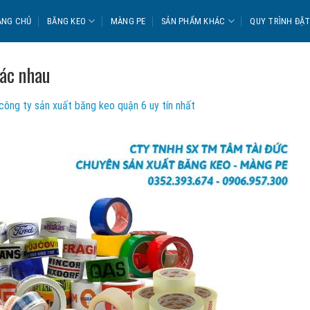
ANG CHỦ
BĂNG KEO
MÀNG PE
SẢN PHẨM KHÁC
QUY TRÌNH ĐẶ
hác nhau
công ty sản xuất băng keo quận 6 uy tín nhất