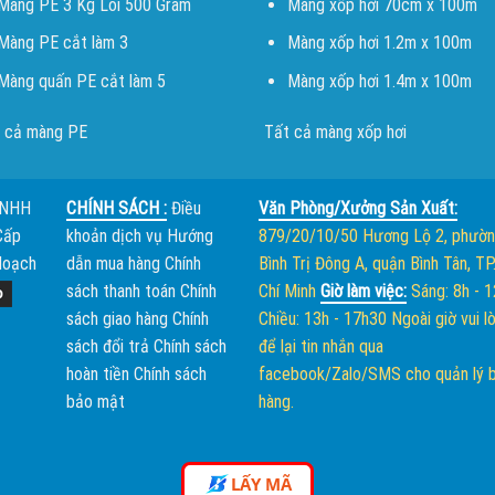
Màng PE 3 Kg Lõi 500 Gram
Màng xốp hơi 70cm x 100m
Màng PE cắt làm 3
Màng xốp hơi 1.2m x 100m
Màng quấn PE cắt làm 5
Màng xốp hơi 1.4m x 100m
 cả màng PE
Tất cả màng xốp hơi
TNHH
CHÍNH SÁCH :
Điều
Văn Phòng/Xưởng Sản Xuất:
Cấp
khoản dịch vụ
Hướng
879/20/10/50 Hương Lộ 2, phườ
Hoạch
dẫn mua hàng
Chính
Bình Trị Đông A, quận Bình Tân, TP
sách thanh toán
Chính
Chí Minh
Giờ làm việc:
Sáng: 8h - 
sách giao hàng
Chính
Chiều: 13h - 17h30
Ngoài giờ vui l
sách đổi trả
Chính sách
để lại tin nhắn qua
hoàn tiền
Chính sách
facebook/Zalo/SMS cho quản lý 
bảo mật
hàng.
LẤY MÃ