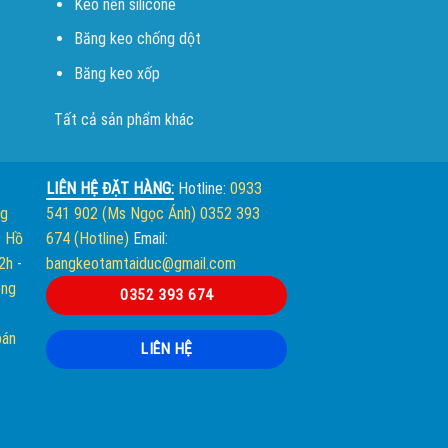
Keo nến silicone
Băng keo chống dột
Băng keo xốp
Tất cả sản phẩm khác
LIÊN HỆ ĐẶT HÀNG:
Hotline:
0933
ng
541 902 (Ms Ngọc Ánh)
0352 393
. Hồ
674 (Hotline)
Email:
12h
-
bangkeotamtaiduc@gmail.com
òng
0352 393 674
bán
LIÊN HỆ