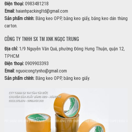
Điện thoại:
0983481218
Email:
haianhpackingltd@gmail.com
Sản phẩm chính:
Băng keo OPP, băng keo giấy, băng keo dán thùng
carton.
CÔNG TY TNHH SX TM XNK NGỌC TRUNG
Địa chỉ:
1/9 Nguyễn Văn Quá, phường Đông Hưng Thuận, quận 12,
TPHCM
Điện thoại:
0909903393
Email:
nguoicongtynho@gmail.com
Sản phẩm chính:
Băng keo OPP, băng keo giấy.