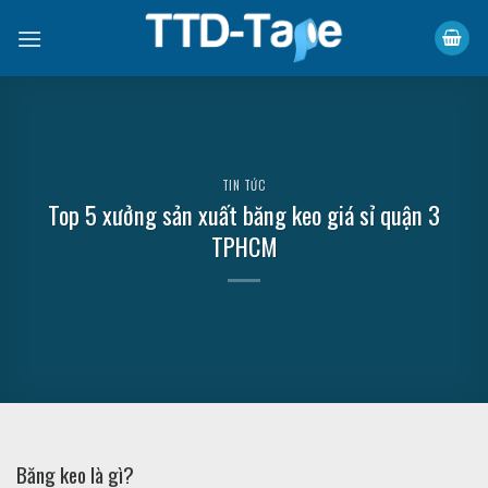
Skip
to
content
TIN TỨC
Top 5 xưởng sản xuất băng keo giá sỉ quận 3
TPHCM
Băng keo là gì?