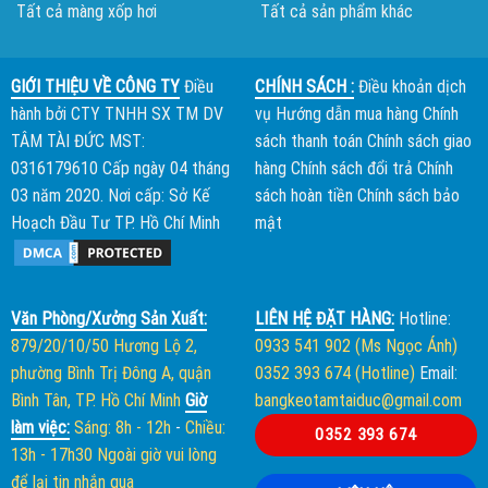
Tất cả màng xốp hơi
Tất cả sản phẩm khác
GIỚI THIỆU VỀ CÔNG TY
Điều
CHÍNH SÁCH :
Điều khoản dịch
hành bởi
CTY TNHH SX TM DV
vụ
Hướng dẫn mua hàng
Chính
TÂM TÀI ĐỨC
MST:
sách thanh toán
Chính sách giao
0316179610 Cấp ngày 04 tháng
hàng
Chính sách đổi trả
Chính
03 năm 2020. Nơi cấp: Sở Kế
sách hoàn tiền
Chính sách bảo
Hoạch Đầu Tư TP. Hồ Chí Minh
mật
Văn Phòng/Xưởng Sản Xuất:
LIÊN HỆ ĐẶT HÀNG:
Hotline:
879/20/10/50 Hương Lộ 2,
0933 541 902 (Ms Ngọc Ánh)
phường Bình Trị Đông A, quận
0352 393 674 (Hotline)
Email:
Bình Tân, TP. Hồ Chí Minh
Giờ
bangkeotamtaiduc@gmail.com
làm việc:
Sáng: 8h - 12h
-
Chiều:
0352 393 674
13h - 17h30
Ngoài giờ vui lòng
để lại tin nhắn qua