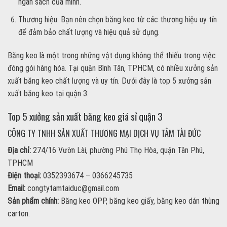
ngân sách của mình.
Thương hiệu: Bạn nên chọn băng keo từ các thương hiệu uy tín
để đảm bảo chất lượng và hiệu quả sử dụng.
Băng keo là một trong những vật dụng không thể thiếu trong việc
đóng gói hàng hóa. Tại quận Bình Tân, TPHCM, có nhiều xưởng sản
xuất băng keo chất lượng và uy tín. Dưới đây là top 5 xưởng sản
xuất băng keo tại quận 3:
Top 5 xưởng sản xuất băng keo giá sỉ quận 3
CÔNG TY TNHH SẢN XUẤT THƯƠNG MẠI DỊCH VỤ TÂM TÀI ĐỨC
Địa chỉ:
274/16 Vườn Lài, phường Phú Thọ Hòa, quận Tân Phú,
TPHCM
Điện thoại:
0352393674 – 0366245735
Email:
congtytamtaiduc@gmail.com
Sản phẩm chính:
Băng keo OPP, băng keo giấy, băng keo dán thùng
carton.