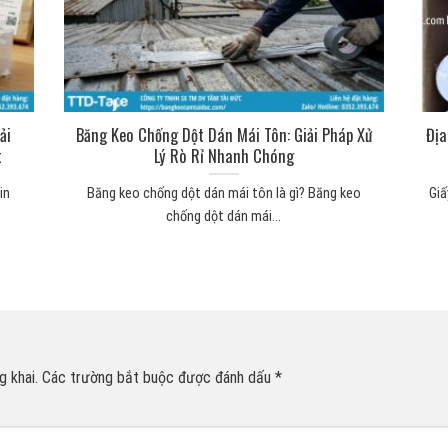
ải
Băng Keo Chống Dột Dán Mái Tôn: Giải Pháp Xử
Địa
t
Lý Rò Rỉ Nhanh Chóng
in
Băng keo chống dột dán mái tôn là gì? Băng keo
Giấ
chống dột dán mái...
 khai.
Các trường bắt buộc được đánh dấu
*