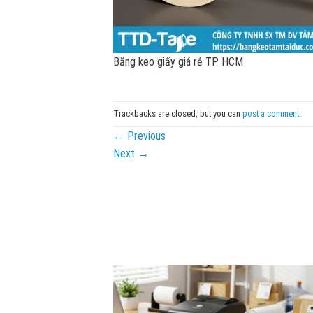
Băng keo giấy giá rẻ TP HCM
Trackbacks are closed, but you can
post a comment
.
←
Previous
Next
→