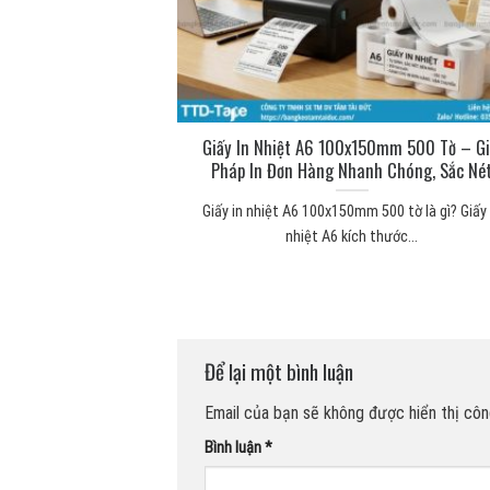
ng để làm gì? Công
Giấy In Nhiệt A6 100x150mm 500 Tờ – Gi
 thực tế
Pháp In Đơn Hàng Nhanh Chóng, Sắc Né
 mút xốp Băng keo 2
Giấy in nhiệt A6 100x150mm 500 tờ là gì? Giấy 
...
nhiệt A6 kích thước...
Để lại một bình luận
Email của bạn sẽ không được hiển thị công
Bình luận
*