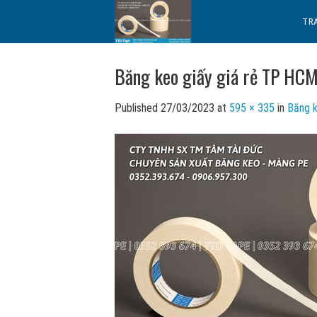
Skip
TR
to
content
Băng keo giấy giá rẻ TP HC
Published
27/03/2023
at
595 × 335
in
Băng 