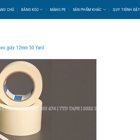
ANG CHỦ
BĂNG KEO
MÀNG PE
SẢN PHẨM KHÁC
QUY TRÌNH ĐẶ
M
keo giấy 12mm 50 Yard