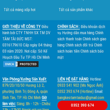
Tất cả màng xốp hơi
Tất cả sản phẩm khác
GIỚI THIỆU VỀ CÔNG TY
Điều
CHÍNH SÁCH :
Điều khoản dịch
hành bởi
CTY TNHH SX TM DV
vụ
Hướng dẫn mua hàng
Chính
TÂM TÀI ĐỨC
MST:
sách thanh toán
Chính sách giao
0316179610 Cấp ngày 04 tháng
hàng
Chính sách đổi trả
Chính
03 năm 2020. Nơi cấp: Sở Kế
sách hoàn tiền
Chính sách bảo
Hoạch Đầu Tư TP. Hồ Chí Minh
mật
Văn Phòng/Xưởng Sản Xuất:
LIÊN HỆ ĐẶT HÀNG:
Hotline:
879/20/10/50 Hương Lộ 2,
0933 541 902 (Ms Ngọc Ánh)
phường Bình Trị Đông A, quận
0352 393 674 (Hotline)
Email:
Bình Tân, TP. Hồ Chí Minh
Giờ
bangkeotamtaiduc@gmail.com
làm việc:
Sáng: 8h - 12h
-
Chiều:
0352 393 674
13h - 17h30
Ngoài giờ vui lòng