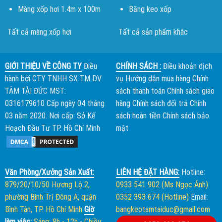
Màng xốp hơi 1.4m x 100m
Băng keo xốp
Tất cả màng xốp hơi
Tất cả sản phẩm khác
GIỚI THIỆU VỀ CÔNG TY
Điều
CHÍNH SÁCH :
Điều khoản dịch
hành bởi
CTY TNHH SX TM DV
vụ
Hướng dẫn mua hàng
Chính
TÂM TÀI ĐỨC
MST:
sách thanh toán
Chính sách giao
0316179610 Cấp ngày 04 tháng
hàng
Chính sách đổi trả
Chính
03 năm 2020. Nơi cấp: Sở Kế
sách hoàn tiền
Chính sách bảo
Hoạch Đầu Tư TP. Hồ Chí Minh
mật
Văn Phòng/Xưởng Sản Xuất:
LIÊN HỆ ĐẶT HÀNG:
Hotline:
879/20/10/50 Hương Lộ 2,
0933 541 902 (Ms Ngọc Ánh)
phường Bình Trị Đông A, quận
0352 393 674 (Hotline)
Email:
Bình Tân, TP. Hồ Chí Minh
Giờ
bangkeotamtaiduc@gmail.com
làm việc:
Sáng: 8h - 12h
-
Chiều: