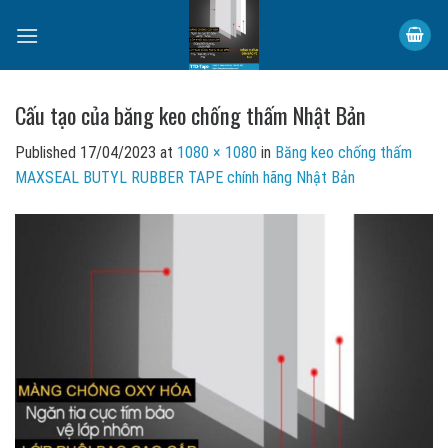
Skip
to
content
Cấu tạo của băng keo chống thấm Nhật Bản
Published
17/04/2023
at
1080 × 1080
in
Băng keo chống thấm
MAXSEAL BUTYL RUBBER TAPE chính hãng Nhật Bản