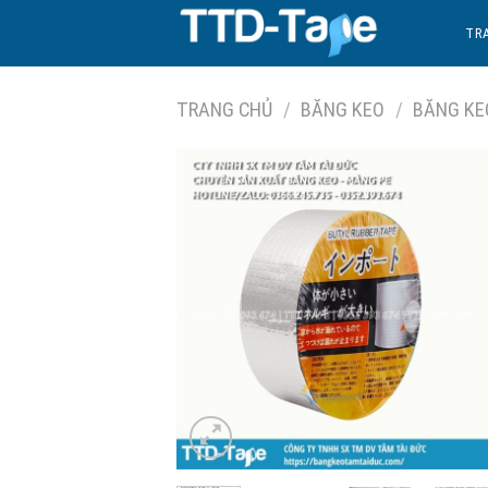
Skip
TR
to
content
TRANG CHỦ
/
BĂNG KEO
/
BĂNG KE