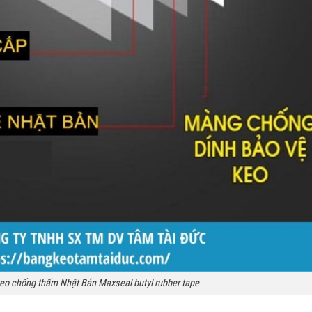
eo chống thấm Nhật Bản Maxseal butyl rubber tape