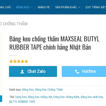
ANG CHỦ
BĂNG KEO
MÀNG PE
SẢN PHẨM KHÁC
QUY TRÌNH ĐẶ
O CHỐNG THẤM
Băng keo chống thấm MAXSEAL BUTYL
RUBBER TAPE chính hãng Nhật Bản
5.00
2
trên 5
dựa trên
Chat Zalo
Hotline
đánh giá
Danh mục:
Băng Keo
,
Băng Keo Chống Thấm
Thẻ:
băng keo
,
Băng keo chống dột
,
băng keo chống thấm
,
Băng keo nhật bản
,
BUTYL RUBBER TAPE