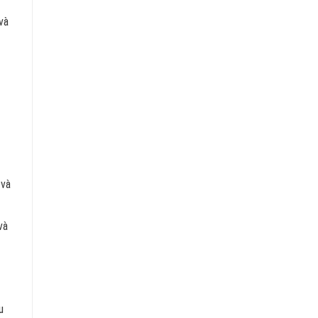
và
 và
và
u