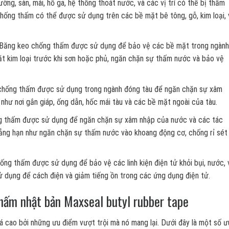
ng, sàn, mái, hố ga, hệ thống thoát nước, và các vị trí có thể bị thấm
chống thấm có thể được sử dụng trên các bề mặt bê tông, gỗ, kim loại, 
 Băng keo chống thấm được sử dụng để bảo vệ các bề mặt trong ngành
t kim loại trước khi sơn hoặc phủ, ngăn chặn sự thấm nước và bảo vệ
chống thấm được sử dụng trong ngành đóng tàu để ngăn chặn sự xâm
hư nơi gắn giáp, ống dẫn, hốc mái tàu và các bề mặt ngoài của tàu.
ng thấm được sử dụng để ngăn chặn sự xâm nhập của nước và các tác
ẳng hạn như ngăn chặn sự thấm nước vào khoang động cơ, chống rỉ sét
ng thấm được sử dụng để bảo vệ các linh kiện điện tử khỏi bụi, nước, 
 dụng để cách điện và giảm tiếng ồn trong các ứng dụng điện tử.
hấm nhật bản Maxseal butyl rubber tape
cao bởi những ưu điểm vượt trội mà nó mang lại. Dưới đây là một số ư