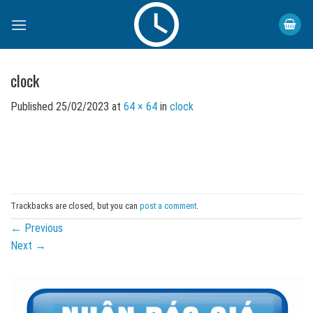
Skip
to
content
clock
Published
25/02/2023
at
64 × 64
in
clock
Trackbacks are closed, but you can
post a comment
.
←
Previous
Next
→