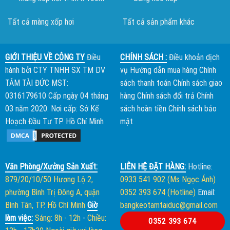
Tất cả màng xốp hơi
Tất cả sản phẩm khác
GIỚI THIỆU VỀ CÔNG TY
Điều
CHÍNH SÁCH :
Điều khoản dịch
hành bởi
CTY TNHH SX TM DV
vụ
Hướng dẫn mua hàng
Chính
TÂM TÀI ĐỨC
MST:
sách thanh toán
Chính sách giao
0316179610 Cấp ngày 04 tháng
hàng
Chính sách đổi trả
Chính
03 năm 2020. Nơi cấp: Sở Kế
sách hoàn tiền
Chính sách bảo
Hoạch Đầu Tư TP. Hồ Chí Minh
mật
Văn Phòng/Xưởng Sản Xuất:
LIÊN HỆ ĐẶT HÀNG:
Hotline:
879/20/10/50 Hương Lộ 2,
0933 541 902 (Ms Ngọc Ánh)
phường Bình Trị Đông A, quận
0352 393 674 (Hotline)
Email:
Bình Tân, TP. Hồ Chí Minh
Giờ
bangkeotamtaiduc@gmail.com
làm việc:
Sáng: 8h - 12h
-
Chiều:
0352 393 674