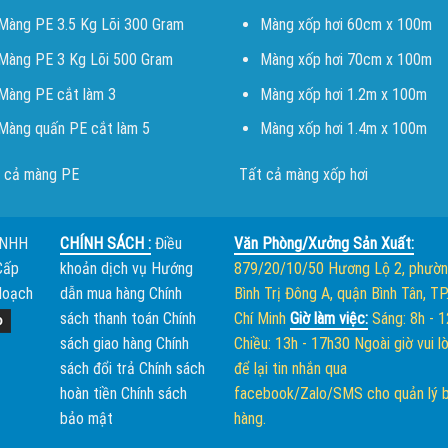
Màng PE 3.5 Kg Lõi 300 Gram
Màng xốp hơi 60cm x 100m
Màng PE 3 Kg Lõi 500 Gram
Màng xốp hơi 70cm x 100m
Màng PE cắt làm 3
Màng xốp hơi 1.2m x 100m
Màng quấn PE cắt làm 5
Màng xốp hơi 1.4m x 100m
 cả màng PE
Tất cả màng xốp hơi
TNHH
CHÍNH SÁCH :
Điều
Văn Phòng/Xưởng Sản Xuất:
Cấp
khoản dịch vụ
Hướng
879/20/10/50 Hương Lộ 2, phườ
Hoạch
dẫn mua hàng
Chính
Bình Trị Đông A, quận Bình Tân, TP
sách thanh toán
Chính
Chí Minh
Giờ làm việc:
Sáng: 8h - 
sách giao hàng
Chính
Chiều: 13h - 17h30
Ngoài giờ vui l
sách đổi trả
Chính sách
để lại tin nhắn qua
hoàn tiền
Chính sách
facebook/Zalo/SMS cho quản lý 
bảo mật
hàng.