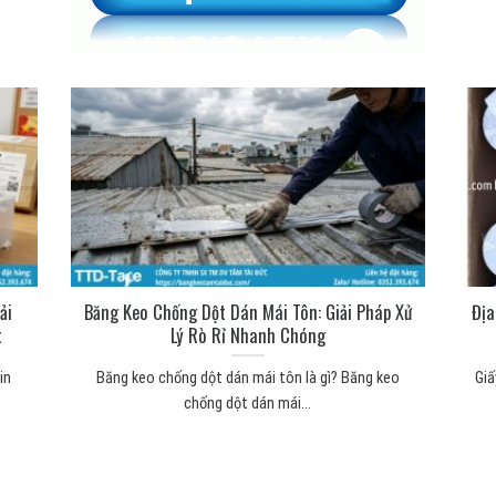
ải
Băng Keo Chống Dột Dán Mái Tôn: Giải Pháp Xử
Địa
t
Lý Rò Rỉ Nhanh Chóng
in
Băng keo chống dột dán mái tôn là gì? Băng keo
Giấ
chống dột dán mái...