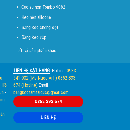
Cao su non Tombo 9082
Keo nến silicone
Băng keo chống dột
Băng keo xốp
Tất cả sản phẩm khác
LIÊN HỆ ĐẶT HÀNG:
Hotline:
0933
ng
541 902 (Ms Ngọc Ánh)
0352 393
. Hồ
674 (Hotline)
Email:
12h
-
bangkeotamtaiduc@gmail.com
òng
0352 393 674
bán
LIÊN HỆ