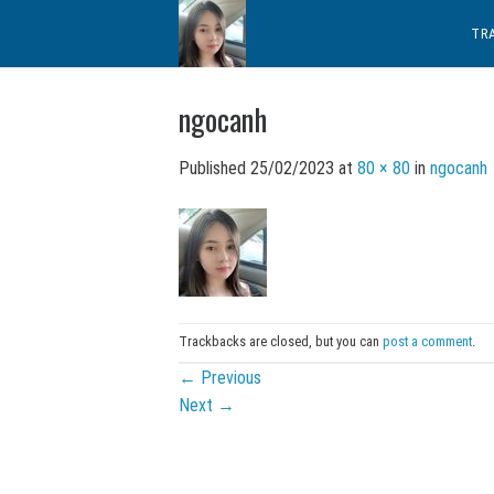
Skip
TR
to
content
ngocanh
Published
25/02/2023
at
80 × 80
in
ngocanh
Trackbacks are closed, but you can
post a comment
.
←
Previous
Next
→