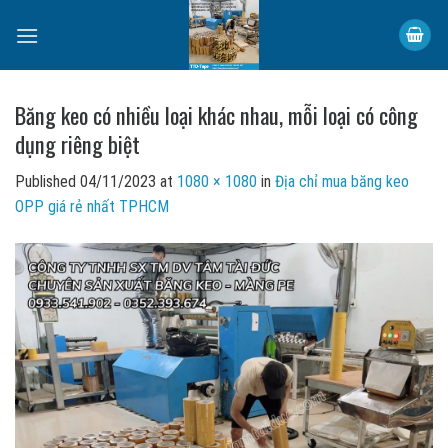
Skip
to
content
Băng keo có nhiều loại khác nhau, mỗi loại có công
dụng riêng biệt
Published
04/11/2023
at
1080 × 1080
in
Địa chỉ mua băng keo
OPP giá rẻ nhất TPHCM