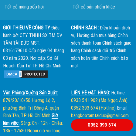
Tất cả màng xốp hơi
Tất cả sản phẩm khác
GIỚI THIỆU VỀ CÔNG TY
Điều
CHÍNH SÁCH :
Điều khoản dịch
hành bởi
CTY TNHH SX TM DV
vụ
Hướng dẫn mua hàng
Chính
TÂM TÀI ĐỨC
MST:
sách thanh toán
Chính sách giao
0316179610 Cấp ngày 04 tháng
hàng
Chính sách đổi trả
Chính
03 năm 2020. Nơi cấp: Sở Kế
sách hoàn tiền
Chính sách bảo
Hoạch Đầu Tư TP. Hồ Chí Minh
mật
Văn Phòng/Xưởng Sản Xuất:
LIÊN HỆ ĐẶT HÀNG:
Hotline:
879/20/10/50 Hương Lộ 2,
0933 541 902 (Ms Ngọc Ánh)
phường Bình Trị Đông A, quận
0352 393 674 (Hotline)
Email:
Bình Tân, TP. Hồ Chí Minh
Giờ
bangkeotamtaiduc@gmail.com
làm việc:
Sáng: 8h - 12h
-
Chiều:
0352 393 674
13h - 17h30
Ngoài giờ vui lòng