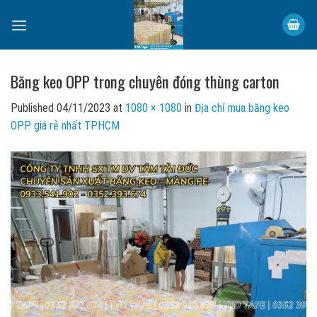
Skip
to
content
Băng keo OPP trong chuyên đóng thùng carton
Published
04/11/2023
at
1080 × 1080
in
Địa chỉ mua băng keo
OPP giá rẻ nhất TPHCM