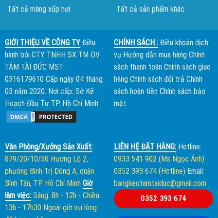
Tất cả màng xốp hơi
Tất cả sản phẩm khác
GIỚI THIỆU VỀ CÔNG TY
Điều
CHÍNH SÁCH :
Điều khoản dịch
hành bởi
CTY TNHH SX TM DV
vụ
Hướng dẫn mua hàng
Chính
TÂM TÀI ĐỨC
MST:
sách thanh toán
Chính sách giao
0316179610 Cấp ngày 04 tháng
hàng
Chính sách đổi trả
Chính
03 năm 2020. Nơi cấp: Sở Kế
sách hoàn tiền
Chính sách bảo
Hoạch Đầu Tư TP. Hồ Chí Minh
mật
Văn Phòng/Xưởng Sản Xuất:
LIÊN HỆ ĐẶT HÀNG:
Hotline:
879/20/10/50 Hương Lộ 2,
0933 541 902 (Ms Ngọc Ánh)
phường Bình Trị Đông A, quận
0352 393 674 (Hotline)
Email:
Bình Tân, TP. Hồ Chí Minh
Giờ
bangkeotamtaiduc@gmail.com
làm việc:
Sáng: 8h - 12h
-
Chiều:
0352 393 674
13h - 17h30
Ngoài giờ vui lòng