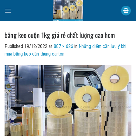
Skip
to
content
băng keo cuộn 1kg giá rẻ chất lượng cao hcm
Published
19/12/2022
at
887 × 626
in
Những điểm cần lưu ý khi
mua băng keo dán thùng carton