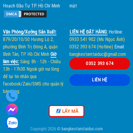
Hoạch Đầu Tư TP. Hồ Chí Minh
mật
Văn Phòng/Xưởng Sản Xuất:
LIÊN HỆ ĐẶT HÀNG:
Hotline:
879/20/10/50 Hương Lộ 2,
0933 541 902 (Ms Ngọc Ánh)
phường Bình Trị Đông A, quận
0352 393 674 (Hotline)
Email:
Bình Tân, TP. Hồ Chí Minh
Giờ
bangkeotamtaiduc@gmail.com
làm việc:
Sáng: 8h - 12h
-
Chiều:
0352 393 674
13h - 17h30
Ngoài giờ vui lòng
để lại tin nhắn qua
LIÊN HỆ
facebook/Zalo/SMS cho quản lý
bán hàng.
LẤY MÃ
Copyright 2026 ©
bangkeotamtaiduc.com