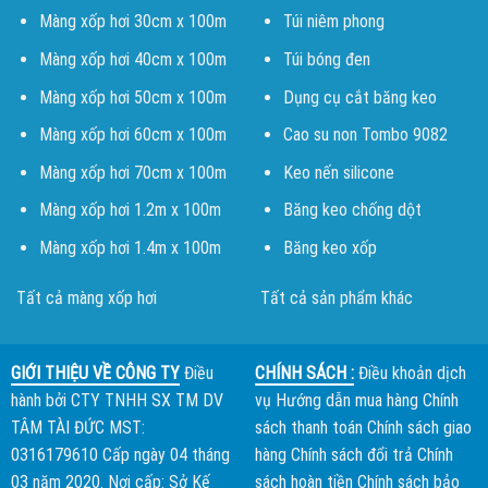
Màng xốp hơi 30cm x 100m
Túi niêm phong
Màng xốp hơi 40cm x 100m
Túi bóng đen
Màng xốp hơi 50cm x 100m
Dụng cụ cắt băng keo
Màng xốp hơi 60cm x 100m
Cao su non Tombo 9082
Màng xốp hơi 70cm x 100m
Keo nến silicone
Màng xốp hơi 1.2m x 100m
Băng keo chống dột
Màng xốp hơi 1.4m x 100m
Băng keo xốp
Tất cả màng xốp hơi
Tất cả sản phẩm khác
GIỚI THIỆU VỀ CÔNG TY
Điều
CHÍNH SÁCH :
Điều khoản dịch
hành bởi
CTY TNHH SX TM DV
vụ
Hướng dẫn mua hàng
Chính
TÂM TÀI ĐỨC
MST:
sách thanh toán
Chính sách giao
0316179610 Cấp ngày 04 tháng
hàng
Chính sách đổi trả
Chính
03 năm 2020. Nơi cấp: Sở Kế
sách hoàn tiền
Chính sách bảo