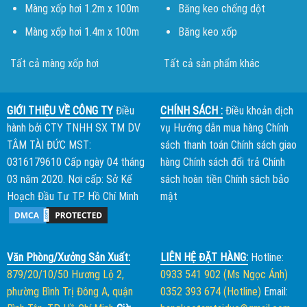
Màng xốp hơi 1.2m x 100m
Băng keo chống dột
Màng xốp hơi 1.4m x 100m
Băng keo xốp
Tất cả màng xốp hơi
Tất cả sản phẩm khác
GIỚI THIỆU VỀ CÔNG TY
Điều
CHÍNH SÁCH :
Điều khoản dịch
hành bởi
CTY TNHH SX TM DV
vụ
Hướng dẫn mua hàng
Chính
TÂM TÀI ĐỨC
MST:
sách thanh toán
Chính sách giao
0316179610 Cấp ngày 04 tháng
hàng
Chính sách đổi trả
Chính
03 năm 2020. Nơi cấp: Sở Kế
sách hoàn tiền
Chính sách bảo
Hoạch Đầu Tư TP. Hồ Chí Minh
mật
Văn Phòng/Xưởng Sản Xuất:
LIÊN HỆ ĐẶT HÀNG:
Hotline:
879/20/10/50 Hương Lộ 2,
0933 541 902 (Ms Ngọc Ánh)
phường Bình Trị Đông A, quận
0352 393 674 (Hotline)
Email: