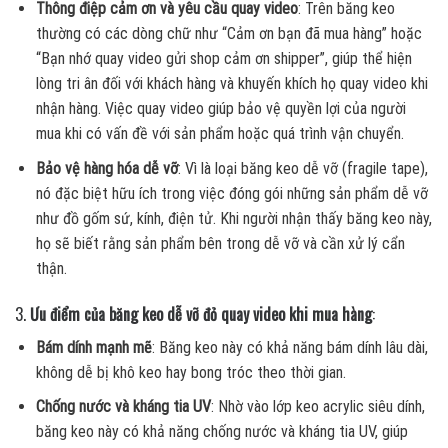
Thông điệp cảm ơn và yêu cầu quay video
: Trên băng keo
thường có các dòng chữ như “Cảm ơn bạn đã mua hàng” hoặc
“Bạn nhớ quay video gửi shop cảm ơn shipper”, giúp thể hiện
lòng tri ân đối với khách hàng và khuyến khích họ quay video khi
nhận hàng. Việc quay video giúp bảo vệ quyền lợi của người
mua khi có vấn đề với sản phẩm hoặc quá trình vận chuyển.
Bảo vệ hàng hóa dễ vỡ
: Vì là loại băng keo dễ vỡ (fragile tape),
nó đặc biệt hữu ích trong việc đóng gói những sản phẩm dễ vỡ
như đồ gốm sứ, kính, điện tử. Khi người nhận thấy băng keo này,
họ sẽ biết rằng sản phẩm bên trong dễ vỡ và cần xử lý cẩn
thận.
3.
Ưu điểm của băng keo dễ vỡ đỏ quay video khi mua hàng
:
Bám dính mạnh mẽ
: Băng keo này có khả năng bám dính lâu dài,
không dễ bị khô keo hay bong tróc theo thời gian.
Chống nước và kháng tia UV
: Nhờ vào lớp keo acrylic siêu dính,
băng keo này có khả năng chống nước và kháng tia UV, giúp