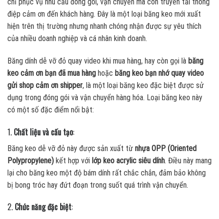
chỉ phục vụ nhu cầu đóng gói, vận chuyển mà còn truyền tải thông
điệp cảm ơn đến khách hàng. Đây là một loại băng keo mới xuất
hiện trên thị trường nhưng nhanh chóng nhận được sự yêu thích
của nhiều doanh nghiệp và cá nhân kinh doanh.
Băng dính dễ vỡ đỏ quay video khi mua hàng, hay còn gọi là
băng
keo cảm ơn bạn đã mua hàng
hoặc
băng keo bạn nhớ quay video
gửi shop cảm ơn shipper
, là một loại băng keo đặc biệt được sử
dụng trong đóng gói và vận chuyển hàng hóa. Loại băng keo này
có một số đặc điểm nổi bật:
1.
Chất liệu và cấu tạo
:
Băng keo dễ vỡ đỏ này được sản xuất từ
nhựa OPP (Oriented
Polypropylene)
kết hợp với
lớp keo acrylic siêu dính
. Điều này mang
lại cho băng keo một độ bám dính rất chắc chắn, đảm bảo không
bị bong tróc hay đứt đoạn trong suốt quá trình vận chuyển.
2.
Chức năng đặc biệt
: