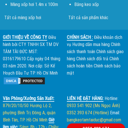
Màng xốp hơi 1.4m x 100m
Băng keo xốp
Tất cả màng xốp hơi
Tất cả sản phẩm khác
GIỚI THIỆU VỀ CÔNG TY
Điều
CHÍNH SÁCH :
Điều khoản dịch
hành bởi
CTY TNHH SX TM DV
vụ
Hướng dẫn mua hàng
Chính
TÂM TÀI ĐỨC
MST:
sách thanh toán
Chính sách giao
0316179610 Cấp ngày 04 tháng
hàng
Chính sách đổi trả
Chính
03 năm 2020. Nơi cấp: Sở Kế
sách hoàn tiền
Chính sách bảo
Hoạch Đầu Tư TP. Hồ Chí Minh
mật
Văn Phòng/Xưởng Sản Xuất:
LIÊN HỆ ĐẶT HÀNG:
Hotline:
879/20/10/50 Hương Lộ 2,
0933 541 902 (Ms Ngọc Ánh)
phường Bình Trị Đông A, quận
0352 393 674 (Hotline)
Email:
Bình Tân, TP. Hồ Chí Minh
Giờ
bangkeotamtaiduc@gmail.com
làm việc:
Sáng: 8h - 12h
-
Chiều: