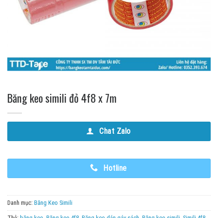
Băng keo simili đỏ 4f8 x 7m
Chat Zalo
Hotline
Danh mục:
Băng Keo Simili
Thẻ:
băng keo
,
Băng keo 4f8
,
Băng keo dán gáy sách
,
Băng keo simili
,
Simili 4f8
,