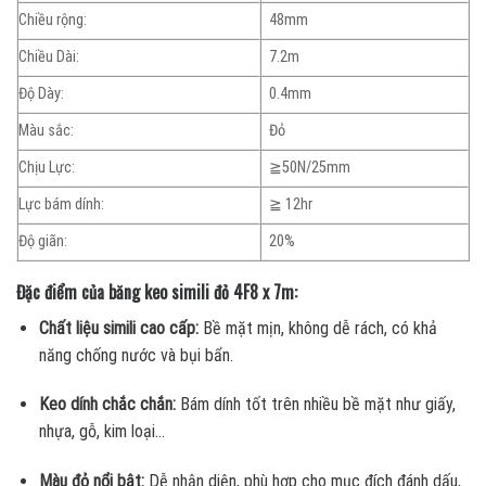
Chiều rộng:
48mm
Chiều Dài:
7.2m
Độ Dày:
0.4mm
Màu sắc:
Đỏ
Chịu Lực:
≧50N/25mm
Lực bám dính:
≧ 12hr
Độ giãn:
20%
Đặc điểm của băng keo simili đỏ 4F8 x 7m:
Chất liệu simili cao cấp:
Bề mặt mịn, không dễ rách, có khả
năng chống nước và bụi bẩn.
Keo dính chắc chắn:
Bám dính tốt trên nhiều bề mặt như giấy,
nhựa, gỗ, kim loại…
Màu đỏ nổi bật:
Dễ nhận diện, phù hợp cho mục đích đánh dấu,