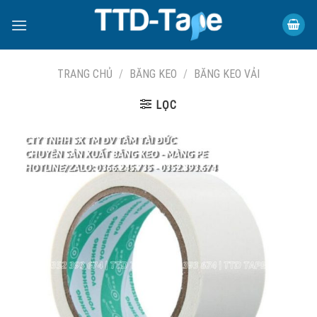
Skip
to
content
TRANG CHỦ
/
BĂNG KEO
/
BĂNG KEO VẢI
LỌC