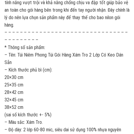
tính năng vượt trội và khả năng chống chịu va đập tốt giúp bảo vệ
an toàn cho gói hàng bên trong khi đến tay người nhận. Đây chính là
lý do nên lựa chọn sản phẩm này để thay thế cho bao nilon gói
hàng.
– – – – – – – – – – – – – – – – – – – – – – – – – – – – – – – –
– – – – – – – – –
* Thông số sản phẩm:
– Tên: Túi Niêm Phong Túi Gói Hàng Xám Tro 2 Lớp Có Keo Dán
Sẵn
– Kích thước phủ bì (cm):
20×30 cm
25×35 cm
28×42 cm
32×45 cm
38×52 cm
(sai số kích thước +- 5%)
– Màu sắc: Xám Tro.
– Độ dày: 2 lớp 60-80 mic, siêu dai sử dụng 100% nhựa nguyên