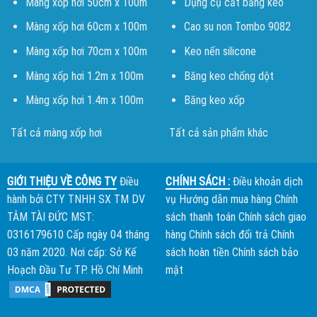
Màng xốp hơi 50cm x 100m
Dụng cụ cắt băng keo
Màng xốp hơi 60cm x 100m
Cao su non Tombo 9082
Màng xốp hơi 70cm x 100m
Keo nến silicone
Màng xốp hơi 1.2m x 100m
Băng keo chống dột
Màng xốp hơi 1.4m x 100m
Băng keo xốp
Tất cả màng xốp hơi
Tất cả sản phẩm khác
GIỚI THIỆU VỀ CÔNG TY
Điều
CHÍNH SÁCH :
Điều khoản dịch
hành bởi
CTY TNHH SX TM DV
vụ
Hướng dẫn mua hàng
Chính
TÂM TÀI ĐỨC
MST:
sách thanh toán
Chính sách giao
0316179610 Cấp ngày 04 tháng
hàng
Chính sách đổi trả
Chính
03 năm 2020. Nơi cấp: Sở Kế
sách hoàn tiền
Chính sách bảo
Hoạch Đầu Tư TP. Hồ Chí Minh
mật