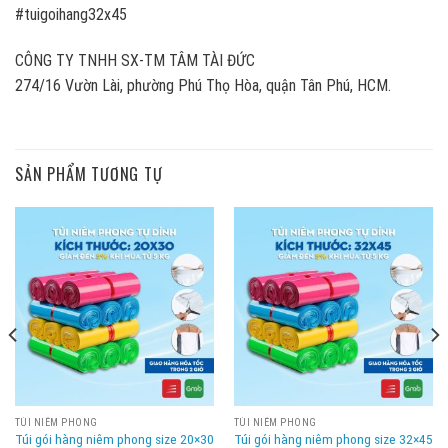
#tuigoihang32x45
CÔNG TY TNHH SX-TM TÂM TÀI ĐỨC
274/16 Vườn Lài, phường Phú Thọ Hòa, quận Tân Phú, HCM.
SẢN PHẨM TƯƠNG TỰ
TÚI NIÊM PHONG
TÚI NIÊM PHONG
Túi gói hàng niêm phong size 20×30
Túi gói hàng niêm phong size 32×45