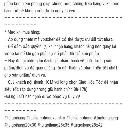
phần keo niêm phong giúp chống bóc, chống tráo hàng vì khi bóc
hàng bill sẽ không còn được nguyên vẹn.
– – – – – – – – – – – – – – – – – – – – – – – – – – – – – – – –
– – – – – – – – –
* Mẹo khi mua hàng:
– Áp dụng thêm mã voucher để có thể được ưu đãi tốt nhất.
– Để đảm bảo quyền lợi, khi nhận hàng, khách hàng nên quay lại
video lại để khi gặp phải sự cố phải đổi trả sản phẩm.
– Hãy để lại những lời đánh giá chân thành về chất lượng sản
phẩm/dịch vụ để giúp chúng tôi cải thiện và phát triển tốt nhất
cho sản phẩm/ dịch vụ.
– Quý khách nội thành HCM vui lòng chọn Giao Hỏa Tốc để nhận
siêu tốc (áp dụng trong giờ hành chính 8h-17h)
Đội ngũ rất hân hạnh được phục vụ Quý vị!
– – – – – – – – – – – – – – – – – – – – – – – – – – – – – – – –
– – – – – – – – –
#tuigoihang #tuiniemphongxamtro #tuiniemphong #tuidonghang
#tuigoihang20x30 #tuigoihang25x35 #tuigoihang28x42