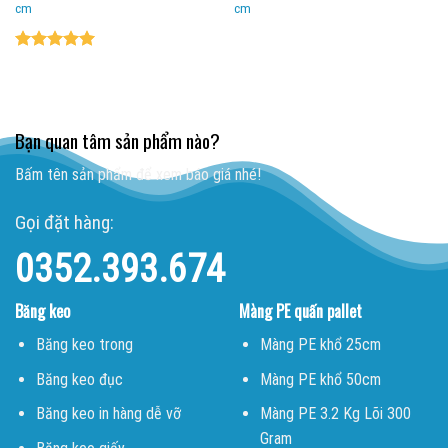
cm
cm
Được xếp
hạng
5.00
5 sao
Bạn quan tâm sản phẩm nào?
Bấm tên sản phẩm để xem báo giá nhé!
Gọi đặt hàng:
0352.393.674
Băng keo
Màng PE quấn pallet
Băng keo trong
Màng PE khổ 25cm
Băng keo đục
Màng PE khổ 50cm
Băng keo in hàng dễ vỡ
Màng PE 3.2 Kg Lõi 300
Gram