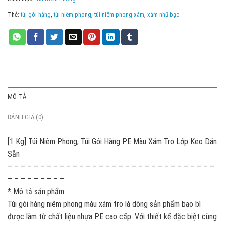
Thẻ:
túi gói hàng
,
túi niêm phong
,
túi niêm phong xám
,
xám nhũ bạc
MÔ TẢ
ĐÁNH GIÁ (0)
[1 Kg] Túi Niêm Phong, Túi Gói Hàng PE Màu Xám Tro Lớp Keo Dán
Sẵn
– – – – – – – – – – – – – – – – – – – – – – – – – – – – – – – –
– – – – – – – – –
* Mô tả sản phẩm:
Túi gói hàng niêm phong màu xám tro là dòng sản phẩm bao bì
được làm từ chất liệu nhựa PE cao cấp. Với thiết kế đặc biệt cùng